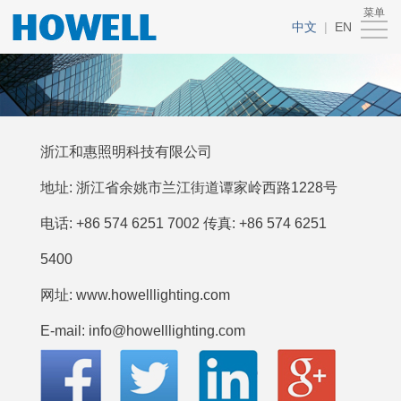
菜单
首
中文
|
EN
页
关
于
产
我
品
新
浙江和惠照明科技有限公司
们
中
闻
联
地址: 浙江省余姚市兰江街道谭家岭西路1228号
心
电话: +86 574 6251 7002 传真: +86 574 6251
中
系
5400
心
我
网址: www.howelllighting.com
们
E-mail: info@howelllighting.com