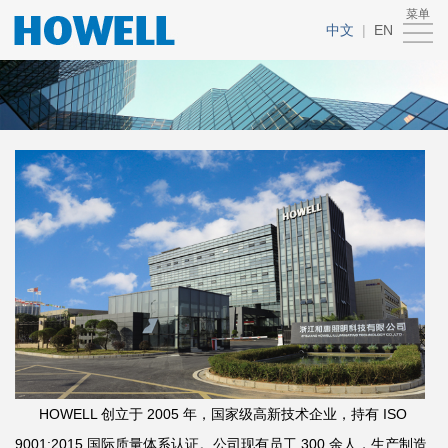
菜单
首
中文
|
EN
页
关
于
产
我
品
新
们
中
闻
联
心
中
系
心
我
们
HOWELL 创立于 2005 年，国家级高新技术企业，持有 ISO
9001:2015 国际质量体系认证。公司现有员工 300 余人，生产制造