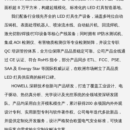
面积超 8 万平方米，构建起规模化、标准化的 LED 灯具智造基地。
我们配备行业领先齐全的 LED 灯具生产设备，涵盖多吨位自动
压铸机、表面处理机器人、喷涂流水线、自动贴片机、回流焊机、
激光切割/焊接/打印设备等核心产线装备；同时拥有 IP防水测试机、
集成 AOI 检测仪、有害物质检测仪等专业检测矩阵，并设立专职
QC 培训管控体系，全方位保障产品品质稳定可靠。公司产品全线通
过 CE 认证、符合 RoHS 指令，部分产品同步 ETL、FCC、PSE、
SAA 及 Energy Star 等国际权威认证，在欧洲市场树立了高品质
LED 灯具供应商的标杆口碑。
HOWELL 深耕技术创新与产品研发，打造了覆盖工业设计、电
子驱动、热仿真分析、光学设计及光控系统的全领域资深研发团
队。产品均采用自主开模私模生产，累计获得200 余项国内外外观
设计专利、实用新型专利与软件著作权。公司每年迭代多款新品，
并提供定制化开发服务，设计严格契合欧盟电气安全标准，可快速
响应客户需求输出定制化解决方案。