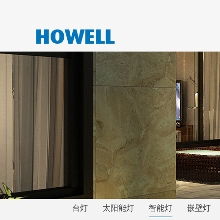
首
页
关
于
产
我
品
新
们
中
闻
联
心
中
系
心
我
们
台灯
太阳能灯
智能灯
嵌壁灯