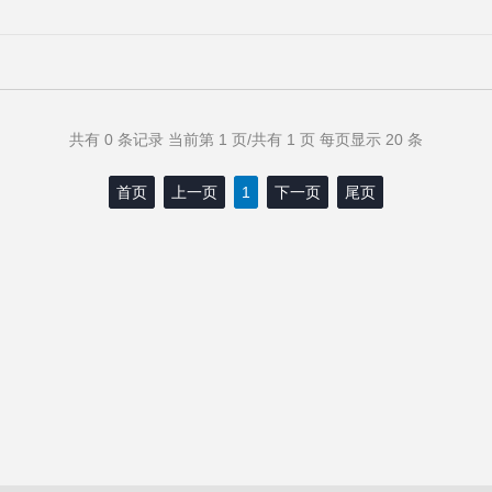
共有 0 条记录 当前第 1 页/共有 1 页 每页显示 20 条
首页
上一页
1
下一页
尾页