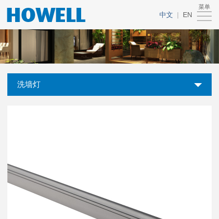
菜单
首
中文
|
EN
页
关
于
产
我
品
新
洗墙灯
们
中
闻
联
心
中
系
心
我
们